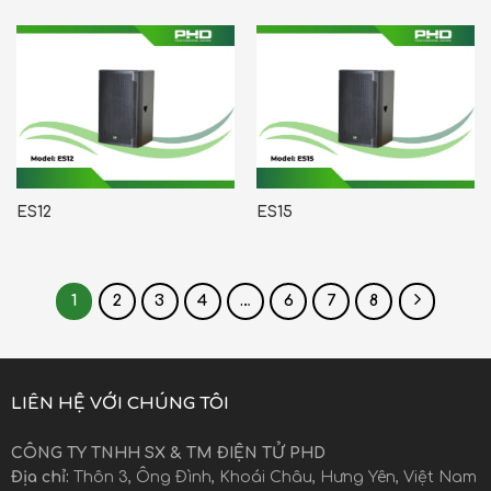
ES12
ES15
1
2
3
4
…
6
7
8
LIÊN HỆ VỚI CHÚNG TÔI
CÔNG TY TNHH SX & TM ĐIỆN TỬ PHD
Địa chỉ:
Thôn 3, Ông Đình, Khoái Châu, Hưng Yên, Việt Nam