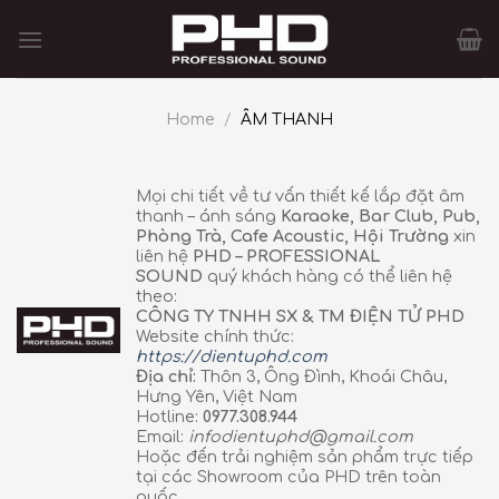
Skip
to
content
Home
/
ÂM THANH
Mọi chi tiết về tư vấn thiết kế lắp đặt âm
thanh – ánh sáng
Karaoke, Bar Club, Pub,
Phòng Trà, Cafe Acoustic, Hội Trường
xin
liên hệ
PHD – PROFESSIONAL
SOUND
quý khách hàng có thể liên hệ
theo:
CÔNG TY TNHH SX & TM ĐIỆN TỬ PHD
Website chính thức:
https://dientuphd.com
Địa chỉ:
Thôn 3, Ông Đình, Khoái Châu,
Hưng Yên, Việt Nam
Hotline:
0977.308.944
Email:
infodientuphd@gmail.com
Hoặc đến trải nghiệm sản phẩm trực tiếp
tại các Showroom của PHD trên toàn
quốc.