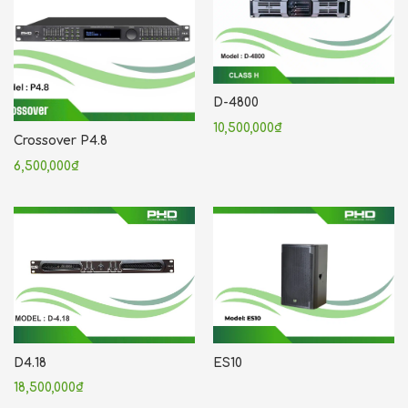
D-4800
10,500,000
₫
Crossover P4.8
6,500,000
₫
D4.18
ES10
18,500,000
₫