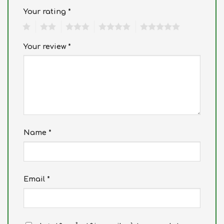
Your rating
*
1
2
3
4
5
Your review
*
Name
*
Email
*