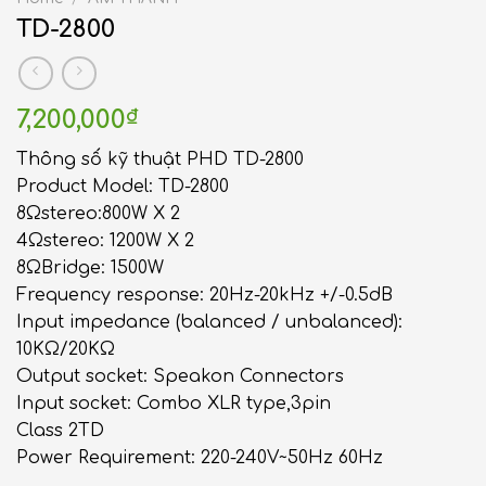
TD-2800
7,200,000
₫
Thông số kỹ thuật PHD TD-2800
Product Model: TD-2800
8Ωstereo:800W X 2
4Ωstereo: 1200W X 2
8ΩBridge: 1500W
Frequency response: 20Hz-20kHz +/-0.5dB
Input impedance (balanced / unbalanced):
10KΩ/20KΩ
Output socket: Speakon Connectors
Input socket: Combo XLR type,3pin
Class 2TD
Power Requirement: 220-240V~50Hz 60Hz