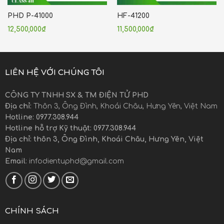
PHD P-41000
HF-41200
12,500,000
₫
11,500,000
₫
LIÊN HỆ VỚI CHÚNG TÔI
CÔNG TY TNHH SX & TM ĐIỆN TỬ PHD
Địa chỉ:
Thôn 3, Ông Đình, Khoái Châu, Hưng Yên, Việt Nam
Hotline: 0977.308.944
Hotline hỗ trợ Kỹ thuật: 0977.308.944
Địa chỉ: thôn 3, Ông Đình, Khoái Châu, Hưng Yên, Việt
Nam
Email
: infodientuphd@gmail.com
CHÍNH SÁCH