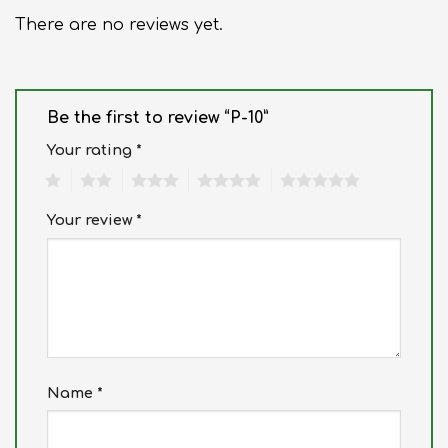
There are no reviews yet.
Be the first to review “P-10”
Your rating
*
1
2
3
4
5
Your review
*
Name
*