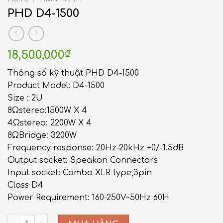
PHD D4-1500
18,500,000
₫
Thông số kỹ thuật PHD D4-1500
Product Model: D4-1500
Size : 2U
8Ωstereo:1500W X 4
4Ωstereo: 2200W X 4
8ΩBridge: 3200W
Frequency response: 20Hz-20kHz +0/-1.5dB
Output socket: Speakon Connectors
Input socket: Combo XLR type,3pin
Class D4
Power Requirement: 160-250V~50Hz 60H
PHD D4-1500 quantity