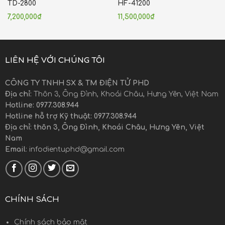
TD-2800
HF-41200
7,200,000
₫
11,500,000
₫
LIÊN HỆ VỚI CHÚNG TÔI
CÔNG TY TNHH SX & TM ĐIỆN TỬ PHD
Địa chỉ:
Thôn 3, Ông Đình, Khoái Châu, Hưng Yên, Việt Nam
Hotline: 0977.308.944
Hotline hỗ trợ Kỹ thuật: 0977.308.944
Địa chỉ: thôn 3, Ông Đình, Khoái Châu, Hưng Yên, Việt
Nam
Email
: infodientuphd@gmail.com
CHÍNH SÁCH
Chính sách bảo mật