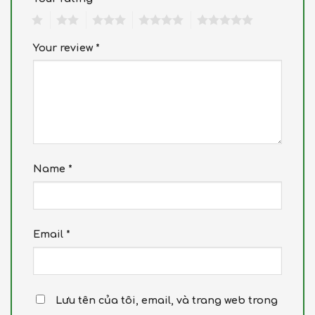
1
2
3
4
5
Your review
*
Name
*
Email
*
Lưu tên của tôi, email, và trang web trong