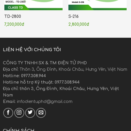
TD-2800
S-216
7,200,000
₫
2,800,000
₫
LIÊN HỆ VỚI CHÚNG TÔI
CÔNG TY TNHH SX & TM ĐIỆN TỬ PHD
Địa chỉ:
Thôn 3, Ông Đình, Khoái Châu, Hưng Yên, Việt Nam
Hotline: 0977.308.944
Hotline hỗ trợ Kỹ thuật: 0977.308.944
Địa chỉ: thôn 3, Ông Đình, Khoái Châu, Hưng Yên, Việt
Nam
Email
: infodientuphd@gmail.com
CHÍNH SÁCH