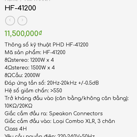
HF-41200
11,500,000
₫
Thông số kỹ thuật PHD HF-41200
Mã sản phẩm: HF-41200
8Ωstereo: 1200W x 4
4Ωstereo: 1500W x 4
8ΩCầu: 2000W
Đáp ứng tần số: 20Hz-20kHz +/-0.5dB
Hệ số giảm chấn: >550
Trở kháng đầu vào (cân bằng/không cân bằng):
10KΩ/20KΩ
Giắc cắm đầu ra: Speakon Connectors
Giắc cắm đầu vào: Loại Combo XLR, 3 chân
Class 4H
Yêu cầu nguồn điện: 220-240V~50Hz