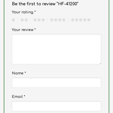
Be the first to review “HF-41200”
Your rating
*
1
2
3
4
5
Your review
*
Name
*
Email
*