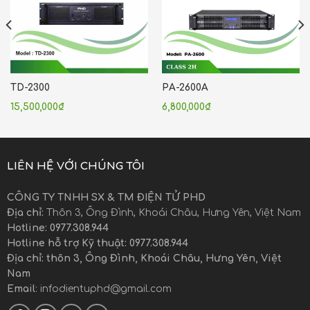
TD-2300
PA-2600A
15,500,000
₫
6,800,000
₫
LIÊN HỆ VỚI CHÚNG TÔI
CÔNG TY TNHH SX & TM ĐIỆN TỬ PHD
Địa chỉ:
Thôn 3, Ông Đình, Khoái Châu, Hưng Yên, Việt Nam
Hotline: 0977.308.944
Hotline hỗ trợ Kỹ thuật: 0977.308.944
Địa chỉ: thôn 3, Ông Đình, Khoái Châu, Hưng Yên, Việt
Nam
Email
: infodientuphd@gmail.com