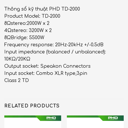
Thông số kỹ thuật PHD TD-2000
Product Model: TD-2000
8Ωstereo:2000W x 2
4Ωstereo: 3200W x 2
8ΩBridge: 5500W
Frequency response: 20Hz-20kHz +/-0.5dB
Input impedance (balanced / unbalanced):
10KΩ/20KΩ
Output socket: Speakon Connectors
Input socket: Combo XLR type,3pin
Class 2 TD
RELATED PRODUCTS