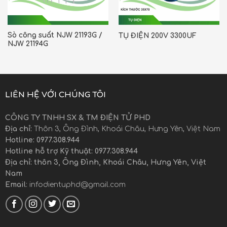
Sò công suất NJW 21193G /
TỤ ĐIỆN 200V 3300UF
NJW 21194G
LIÊN HỆ VỚI CHÚNG TÔI
CÔNG TY TNHH SX & TM ĐIỆN TỬ PHD
Địa chỉ:
Thôn 3, Ông Đình, Khoái Châu, Hưng Yên, Việt Nam
Hotline: 0977.308.944
Hotline hỗ trợ Kỹ thuật: 0977.308.944
Địa chỉ: thôn 3, Ông Đình, Khoái Châu, Hưng Yên, Việt
Nam
Email
: infodientuphd@gmail.com