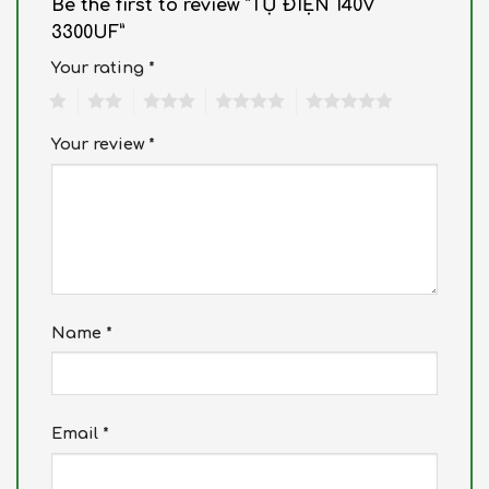
Be the first to review “TỤ ĐIỆN 140V
3300UF”
Your rating
*
1
2
3
4
5
Your review
*
Name
*
Email
*