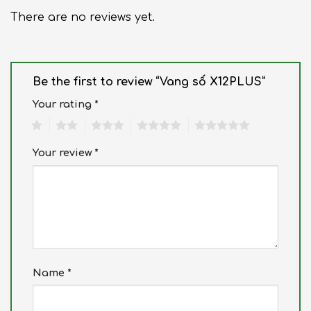
There are no reviews yet.
Be the first to review “Vang số X12PLUS”
Your rating
*
1
2
3
4
5
Your review
*
Name
*