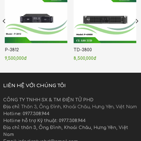
P-3812
TD-3800
9,500,000
₫
8,500,000
₫
LIÊN HỆ VỚI CHÚNG TÔI
CÔNG TY TNHH SX & TM ĐIỆN TỬ PHD
Địa chỉ:
Thôn 3, Ông Đình, Khoái Châu, Hưng Yên, Việt Nam
Hotline: 0977.308.944
Hotline hỗ trợ Kỹ thuật: 0977.308.944
Địa chỉ: thôn 3, Ông Đình, Khoái Châu, Hưng Yên, Việt
Nam